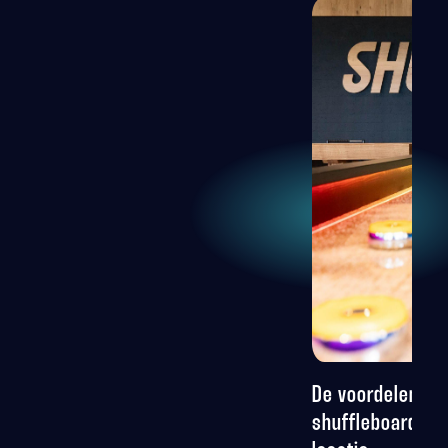
De voordelen va
shuffleboard vo