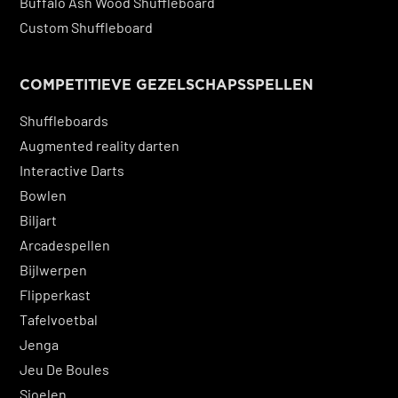
Buffalo Ash Wood Shuffleboard
Custom Shuffleboard
COMPETITIEVE GEZELSCHAPSSPELLEN
Shuffleboards
Augmented reality darten
Interactive Darts
Bowlen
Biljart
Arcadespellen
Bijlwerpen
Fli
pperkast
Tafelvoetbal
Jenga
Jeu De Boules
Sjoelen