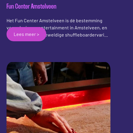
Fun Center Amstelveen
Het Fun Center Amstelveen is dé bestemming
voor plezier en entertainment in Amstelveen, en
Lees meer >
biedt nu ook een geweldige shuffleboardervaring
aan! Of je nu een ervaren shuffleboarder bent of
het spel voor het eerst probeert, het Fun Center
Amstelveen heeft alles wat je nodig hebt voor
een geweldige tijd. Breng je vrienden, familie of
collega's mee en beleef samen onvergetelijke
momenten.