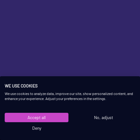
WE USE COOKIES
We use cookies to analyze data, improve our site, show personalized content, and
enhance your experience. Adjust your preferences in the settings.
Accept all
No, adjust
Deny
QUICK LINKS
CONTACT