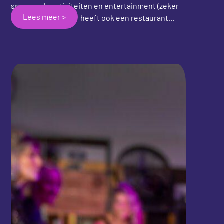
spannende activiteiten en entertainment (zeker
Lees meer >
voor de kids!), maar heeft ook een restaurant
waar gasten kunnen genieten van heerlijk eten
en tegelijkertijd kunnen ontspannen met een
potje shuffleboard. Of je nu op zoek bent naar een
leuke avond uit of gewoon wilt genieten van
lekker eten en een ontspannen spelletje
shuffleboard, het restaurant van SAM CITY
verwelkomt je met open armen. Dus kom langs,
proef de heerlijke gerechten en daag je vrienden
uit voor een potje shuffleboard!