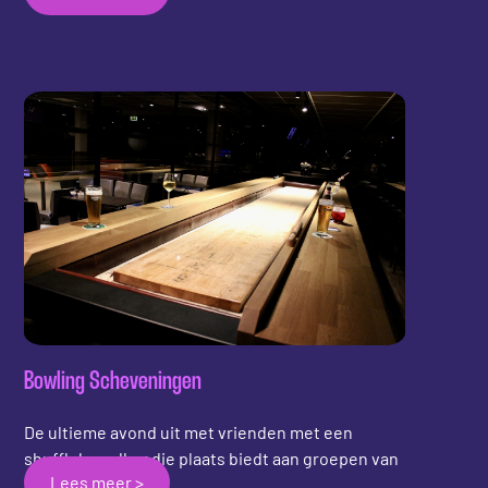
kunnen ze biljart klanten ook een andere en
nieuwe ervaring aanbieden. Door de extra
toevoeging van shuffleboard kunnen klanten
langer aanwezig blijven en hebben klanten een
activiteit als ze staan te wachten op een pooltafel
of biljarttafel.
Bowling Scheveningen
De ultieme avond uit met vrienden met een
shuffleboardbar die plaats biedt aan groepen van
Lees meer >
12 personen!