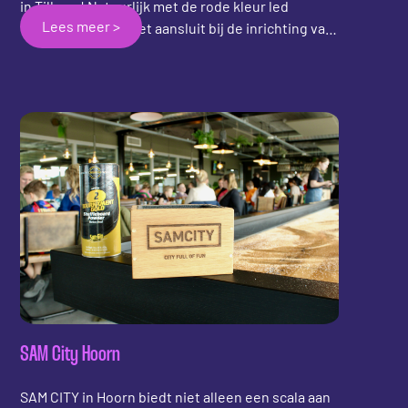
in Tilburg! Natuurlijk met de rode kleur led
Lees meer >
verlichting zodat het aansluit bij de inrichting van
de zaak. Het eerste Led shuffleboard van Noord
Brabant is nu te bespelen in Tilburg. Durf jij het
aan om je vrienden uit te dagen voor een potje?
Jaap Van Ham en Kevin Maas Dankjewel voor jullie
vertrouwen in Shuffly en heel veel plezier met het
shuffleboard! Ik kom binnenkort een spelletje
spelen!
SAM City Hoorn
SAM CITY in Hoorn biedt niet alleen een scala aan