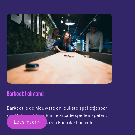
met een pool tafel, tafeltennistafel, voetbaltafel
en dartbord bied Microlab zo ontspanning voor
hun members. Microlab's shuffleboard is het
eerste shuffleboard in Eindhoven!
Barkeet Helmond
Barkeet is de nieuwste en leukste spelletjesbar
van Helmond. Hier kun je arcade spellen spelen,
Lees meer >
een potje pool, er is een karaoke bar, vele
bordspellen en nu ook een spelletje