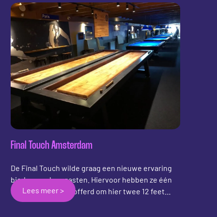
ontspannen en vermakelijke omgeving waar
bezoekers en wetenschappers kunnen genieten
van een potje shuffleboard in de lobby. Of je nu
een pauze nodig hebt tussen experimenten door
of gewoon op zoek bent naar een leuk tijdverdrijf
na een lange dag werken, de shuffleboardtafel in
MATRIX SIX bieden een welkome afwisseling.
Final Touch Amsterdam
De Final Touch wilde graag een nieuwe ervaring
bieden aan hun gasten. Hiervoor hebben ze één
Lees meer >
snookertafel opgeofferd om hier twee 12 feet
DreamX shuffleboards voor in de plaats te kunnen
plaatsen. De shuffleboards zijn speciaal gemaakt