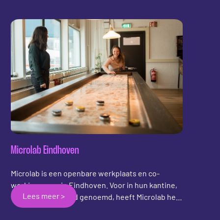
zodat ze de kelder in gemanouvreerd konden
worden. Ze hebben stootranden aan alle zijden
gemaakt van hoogwaardig leer. Ook zijn er
puntentelraampjes toegevoegd aan de
shuffleboards. Bij De Final Touch in Amsterdam
kun je de pucks huren en samen met je vrienden
een spelletje shuffleboard spelen!
Microlab Eindhoven
Microlab is een openbare werkplaats en co-
workingspace in Eindhoven. Voor in hun kantine,
Lees meer >
oftewel playground genoemd, heeft Microlab het
DreamX Shuffleboard aangeschaft. In combinatie