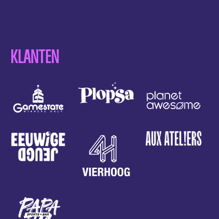
afsluiten in de YOSI ARCADE. Hier hebben ze
spellen zoals: bowlen, basketballen,
shuffleboard, maar ook dansen of de ouderwetse
ATARI spel Pong.
KLANTEN