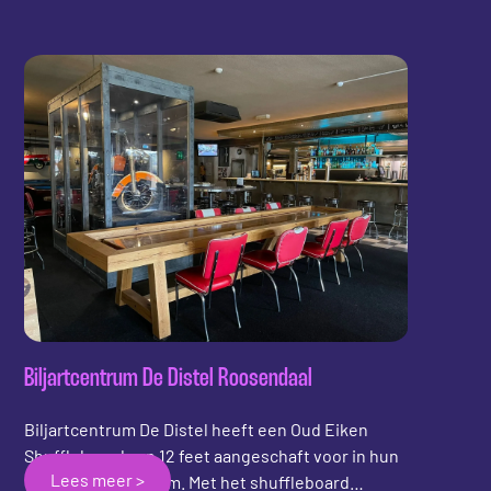
shuffleboard! Barkeet heeft gekozen voor het
duurzame Upcycled Shuffleboard van Shuffly.
Barkeet is een prachtige bar, gerund door een
jonge ambitieuze ondernemer en zijn vader.
Shuffly wenst Barkeet heel veel plezier met het
nieuwe shuffleboard!
Biljartcentrum De Distel Roosendaal
Biljartcentrum De Distel heeft een Oud Eiken
Shuffleboard van 12 feet aangeschaft voor in hun
Lees meer >
grote biljartcentrum. Met het shuffleboard