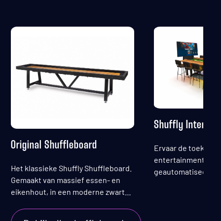
Shuffly Interact
Original Shuffleboard
Ervaar de toekoms
entertainment met
Het klassieke Shuffly Shuffleboard.
geautomatiseerde 
Gemaakt van massief essen- en
Met interactieve sp
eikenhout, in een moderne zwarte
cameragestuurde p
kleur die perfect in elk interieur
past.