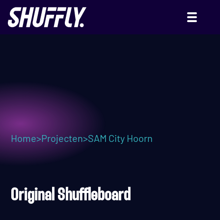
SAM CITY HOORN
Home
>
Projecten
>
SAM City Hoorn
Original Shuffleboard