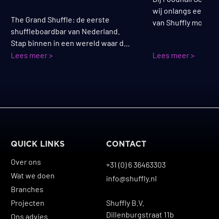
wij onlangs een Sh
The Grand Shuffle: de eerste
van Shuffly mogen i
shuffleboardbar van Nederland.
Deze stijlvolle bar
Stap binnen in een wereld waar de
spelen en loungen
grandeur van een modern Grand
Lees meer >
Lees meer >
kunnen zitten, spel
Hotel samenkomt met de energie
genieten van een d
van een avond vol plezier, drankjes
hapje, helemaal pas
en entertainment.
gezellige foodhall-
QUICK LINKS
CONTACT
Over ons
+31 (0) 6 36463303
Wat we doen
info@shuffly.nl
Branches
Projecten
Shuffly B.V.
Dillenburgstraat 11b
Ons advies