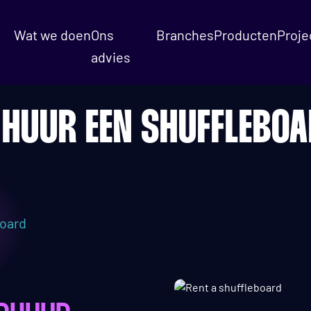
Wat we doen
Ons
Branches
Producten
Proje
advies
HUUR EEN SHUFFLEBO
board