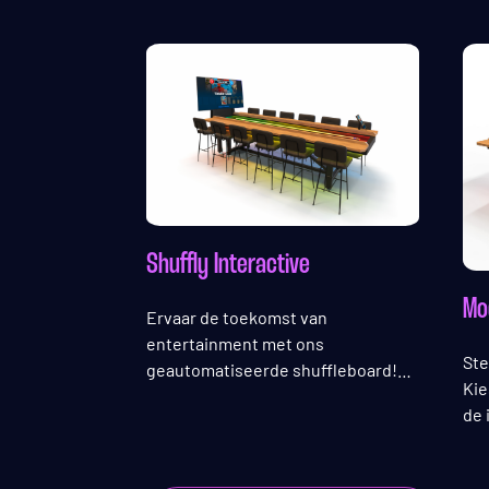
Shuffly Interactive
Mo
Ervaar de toekomst van
entertainment met ons
Ste
geautomatiseerde shuffleboard!
Kie
Met interactieve spellen en
de 
cameragestuurde puck-tracking.
eig