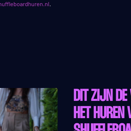
huffleboardhuren.nl
.
DIT ZIJN D
HET HUREN 