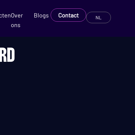
cten
Over
Blogs
Contact
NL
ons
ARD