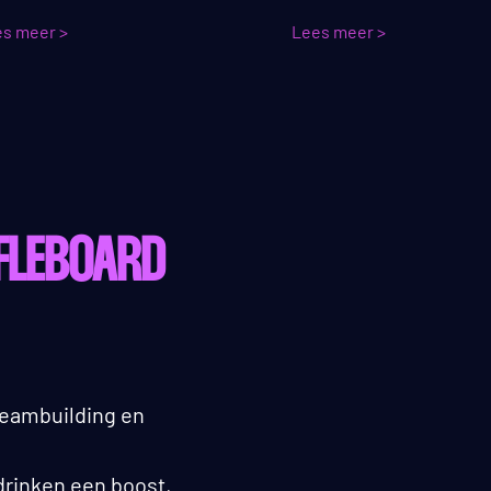
s meer >
Lees meer >
FLEBOARD
 teambuilding en
drinken een boost,