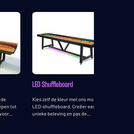
LED Shuffleboard
Origin
 de
Kies zelf de kleur met ons moderne
Het kla
epen tot
LED-shuffleboard. Creëer een
Gemaak
 voor
unieke beleving en pas de
eikenh
verlichting eenvoudig aan op jouw
kleur d
locatie.
past.