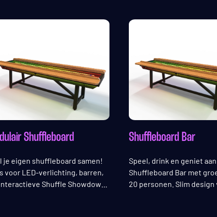
dulair Shuffleboard
Shuffleboard Bar
l je eigen shuffleboard samen!
Speel, drink en geniet aan
s voor LED-verlichting, barren,
Shuffleboard Bar met gro
interactieve Shuffle Showdown,
20 personen. Slim design
en branding en meer.
maximale omzet per m²!